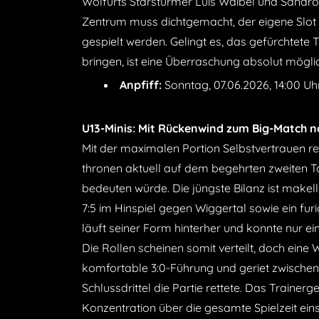
Wolfurts Starstürmer Luis Waibel und Sandro 
Zentrum muss dichtgemacht, der eigene Slot 
gespielt werden. Gelingt es, das gefürchtete 
bringen, ist eine Überraschung absolut mögli
Anpfiff:
Sonntag, 07.06.2026, 14:00 Uhr
U13-Minis: Mit Rückenwind zum Big-Match n
Mit der maximalen Portion Selbstvertrauen r
thronen aktuell auf dem begehrten zweiten Tab
bedeuten würde. Die jüngste Bilanz ist makell
7:5 im Hinspiel gegen Wiggertal sowie ein fu
läuft seiner Form hinterher und konnte nur ein
Die Rollen scheinen somit verteilt, doch eine
komfortable 3:0-Führung und geriet zwischenze
Schlussdrittel die Partie rettete. Das Train
Konzentration über die gesamte Spielzeit ein