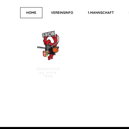
HOME
VEREINSINFO
1.MANNSCHAFT
Skaterhock
ey since
1996