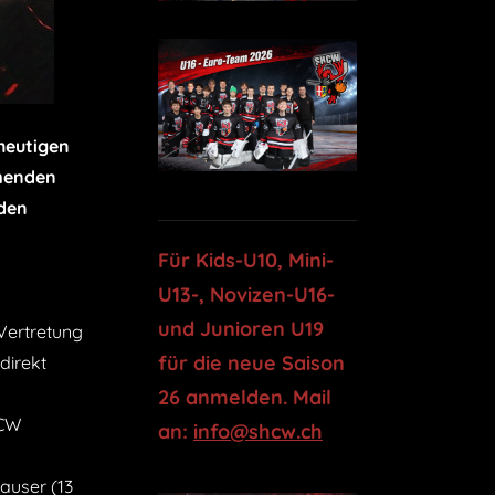
heutigen
mmenden
 den
Für Kids-U10, Mini-
U13-, Novizen-U16-
und Junioren U19
Vertretung
für die neue Saison
direkt
26 anmelden. Mail
HCW
an:
info@shcw.ch
auser (13