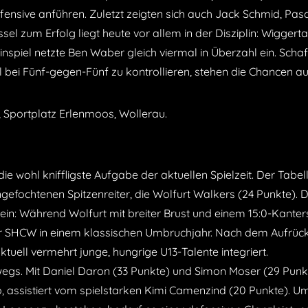
ffensive anführen. Zuletzt zeigten sich auch Jack Schmid, Pas
el zum Erfolg liegt heute vor allem in der Disziplin: Wiggerta
spiel netzte Ben Waber gleich viermal in Überzahl ein. Schaf
 bei Fünf-gegen-Fünf zu kontrollieren, stehen die Chancen a
, Sportplatz Erlenmoos, Wollerau.
wohl kniffligste Aufgabe der aktuellen Spielzeit. Der Tabell
fochtenen Spitzenreiter, die Wolfurt Walkers (24 Punkte). D
ein: Während Wolfurt mit breiter Brust und einem 15:0-Kante
der SHCW in einem klassischen Umbruchjahr. Nach dem Aufrüc
tuell vermehrt junge, hungrige U13-Talente integriert.
gs. Mit Daniel Daron (33 Punkte) und Simon Moser (29 Punkt
o, assistiert vom spielstarken Kimi Camenzind (20 Punkte). 