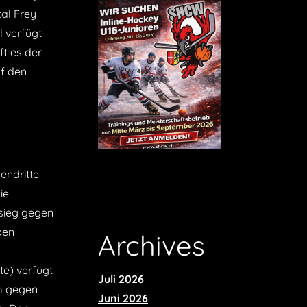
cal Frey
l verfügt
ft es der
uf den
endritte
ie
rsieg gegen
ken
​Archives
e) verfügt
Juli 2026
Um gegen
Juni 2026