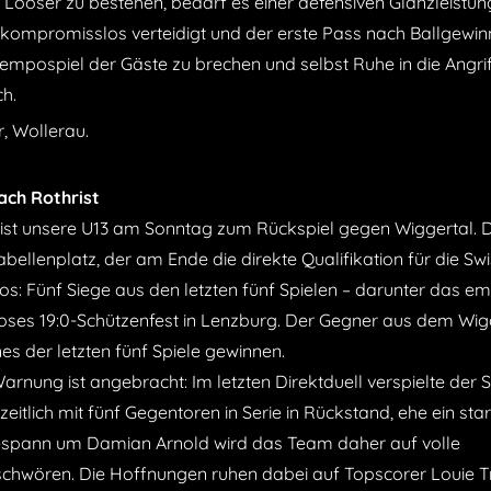
Looser zu bestehen, bedarf es einer defensiven Glanzleistun
kompromisslos verteidigt und der erste Pass nach Ballgewinn
Tempospiel der Gäste zu brechen und selbst Ruhe in die Angri
ch.
, Wollerau.
ach Rothrist
eist unsere U13 am Sonntag zum Rückspiel gegen Wiggertal. D
ellenplatz, der am Ende die direkte Qualifikation für die Swi
os: Fünf Siege aus den letzten fünf Spielen – darunter das e
rioses 19:0-Schützenfest in Lenzburg. Der Gegner aus dem Wig
es der letzten fünf Spiele gewinnen.
 Warnung ist angebracht: Im letzten Direktduell verspielte der
itlich mit fünf Gegentoren in Serie in Rückstand, ehe ein sta
ergespann um Damian Arnold wird das Team daher auf volle
schwören. Die Hoffnungen ruhen dabei auf Topscorer Louie Tr