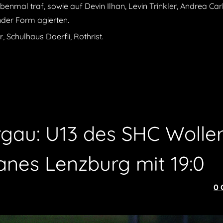
enmal traf, sowie auf Devin Ilhan, Levin Trinkler, Andrea Car
nder Form agierten.
, Schulhaus Doerfli, Rothrist.
rgau: U13 des SHC Wolle
canes Lenzburg mit 19:0
0