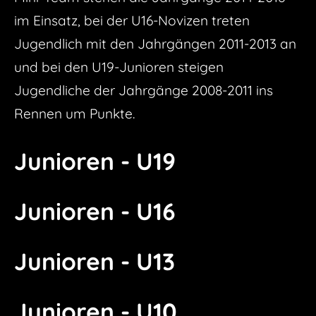
im Einsatz, bei der U16-Novizen treten
SPONSOREN
Statistik 2. Mannschaft
U16
Jugendlich mit den Jahrgängen 2011-2013 an
PRIVAT
Statistik U16
U13
und bei den U19-Junioren steigen
SHCW SHOP
Statistiken U13
Jugendliche der Jahrgänge 2008-2011 ins
DATENSCHUTZERKLÄRUNG
Ewige Statistik
VIDEOS
Rennen um Punkte.
Aktiv
U19
Junioren - U19
U16
U13
Junioren - U16
Senioren
Junioren - U13
Junioren - U10