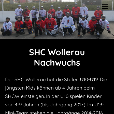
HOME
VEREINSINFO
1.MANNSCHAFT
SENIOREN
NACHWUCHS
Europameisterschaften 26
SHC Wollerau
Nachwuchs
Euro U13
Nachwuchs
Junioren - U19
Euro U16
Novizen - U16
Der SHC Wollerau hat die Stufen U10-U19. Die
Mini - U13
jüngsten Kids können ab 4 Jahren beim
Kids - U10
SHCW einsteigen. In der U10 spielen Kinder
TABELLE
von 4-9 Jahren (bis Jahrgang 2017). Im U13-
1. Mannschaft
STATISTIKEN
Mini-Team stehen die Jahrgänge 2014-2016
Statistik 1. Mannschaft
FOTOS
U19