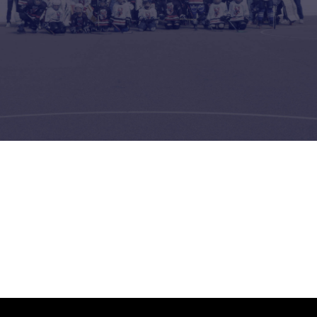
U16
U13
Senioren